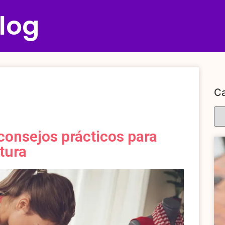
log
Ca
consejos prácticos para
stura