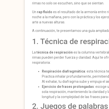
rimas no solo se escuchen, sino que se sientan.
Un
rap fluido
es el resultado de la armonía entre r
noche a la mañana, pero con la práctica y los eje
arte a nuevas alturas.
A continuación, te presentamos una guía ampliada 
1. Técnica de respirac
La
técnica de respiración
es la columna vertebral 
rimas pueden perder fuerza y claridad. Aquí te ofr
respiratoria:
Respiración diafragmática
: esta técnica 
Practica inhalar profundamente, permitien
Al exhalar, tu diafragma sube y empuja el a
Ejercicio de frases prolongadas
: escoge 
sola respiración, manteniendo la claridad y 
longitud y la complejidad de las frases para
2. Juegos de palabras