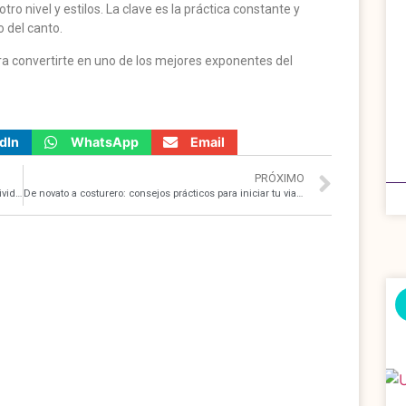
tro nivel y estilos. La clave es la práctica constante y
 del canto.
ara convertirte en uno de los mejores exponentes del
dIn
WhatsApp
Email
PRÓXIMO
Innovación en acción: estrategias para impulsar la creatividad empresarial
De novato a costurero: consejos prácticos para iniciar tu viaje en la costura