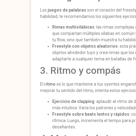
Los
juegos de palabras
son el corazón del freest
habilidad, te recomendamos los siguientes ejercici
Rimas multisilábicas
: las rimas complejas
que compartan múltiples sílabas en común y
tu flow, sino que también muestra tu habilida
Freestyle con objetos aleatorios
: esta pr
objetos alrededor tuyo y crea rimas que los 
adaptarte a cualquier tema en batallas de fr
3. Ritmo y compás
El
ritmo
es lo que mantiene a tus oyentes enganc
mejorar tu sentido del ritmo, intenta estos ejercici
Ejercicio de clapping
: aplaudir al ritmo de
más intuitiva. Varía los patrones y velocid
Freestyle sobre beats lentos y rápidos
: c
rítmica. Luego, incrementa el tempo para p
desafiantes.