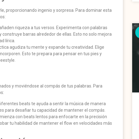
yle, proporcionando ingenio y sorpresa. Para dominar esta
os:
 añaden riqueza a tus versos. Experimenta con palabras
 construye barras alrededor de ellas. Esto no solo mejora
d lírica.
áctica agudiza tu mente y expande tu creatividad. Elige
incorporen. Esto te prepara para pensar en tus pies y
eestyle.
hados y moviéndose al compás de tus palabras. Para
os:
 diferentes beats te ayuda a sentir la música de manera
ades para desafiar tu capacidad de mantener el compás.
omienza con beats lentos para enfocarte en la precisión
robar tu habilidad de mantener el flow en velocidades más