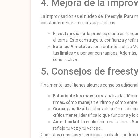
4. Mejora de la impro
La improvisación es el núcleo del freestyle. Para m
constantemente con nuevas prácticas:
Freestyle diario
: la práctica diaria es fun
el tema. Esto construye tu confianza y refina
Batallas Amistosas
: enfrentarte a otros 
tus límites y a pensar con rapidez. Además,
constructiva.
5. Consejos de freesty
Finalmente, aquí tienes algunos consejos adicionales
Estudio de los maestros
: analiza las téc
rimas, cómo manejan el ritmo y cómo entre
Graba y analiza
: la autoevaluación es cruci
críticamente. Identifica lo que funciona y l
Autenticidad
: tu estilo único es tu firma. 
refleje tu voz y tu verdad.
Con estos consejos y ejercicios ampliados podrás n