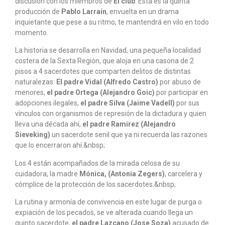
discusión con los miembros de
El club
. Esta es la quinta
producción de
Pablo Larraín
, envuelta en un drama
inquietante que pese a su ritmo, te mantendrá en vilo en todo
momento.
La historia se desarrolla en Navidad, una pequeña localidad
costera de la Sexta Región, que aloja en una casona de 2
pisos a 4 sacerdotes que comparten delitos de distintas
naturalezas:
El padre Vidal (Alfredo Castro)
por abuso de
menores,
el padre Ortega (Alejandro Goic)
por participar en
adopciones ilegales,
el padre Silva (Jaime Vadell)
por sus
vínculos con organismos de represión de la dictadura y quien
lleva una década ahí,
el padre Ramirez (Alejandro
Sieveking)
un sacerdote senil que ya ni recuerda las razones
que lo encerraron ahí.&nbsp;
Los 4 están acompañados de la mirada celosa de su
cuidadora, la madre
Mónica, (Antonia Zegers)
, carcelera y
cómplice de la protección de los sacerdotes.&nbsp;
La rutina y armonía de convivencia en este lugar de purga o
expiación de los pecados, se ve alterada cuando llega un
quinto sacerdote,
el padre Lazcano (Jose Soza)
acusado de