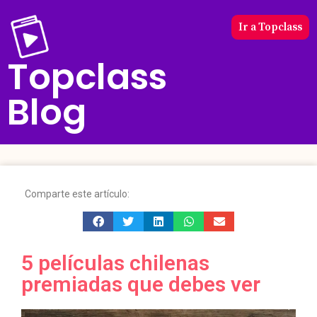
Ir a Topclass
Topclass
Blog
Comparte este artículo:
5 películas chilenas
premiadas que debes ver