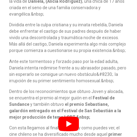
la vida de
Daniela, (Alicia Rodríguez)
, una chica de 17 años
criada en el seno de una familia conservadora y
evangélica.&nbsp;
Dividida entre la culpa cristiana y su innata rebeldía, Daniela
debe enfrentar el castigo de sus padres después de haber
vivido una descontrolada y traumática noche de excesos.
Más allá del castigo, Daniela experimenta algo más complejo
porque comienza a cuestionarse su propia existencia.&nbsp;
Ante este tormentoso y forzado paso por la edad adulta,
Daniela intenta redimirse frente a su abrasador pasado, pero
sin esperarlo se consigue un nuevo obstáculo&#8230;. la
irrupción de su primer sentimiento homosexual.&nbsp;
Dentro de los reconocimientos que obtuvo Joven y alocada,
se encuentra el premio al mejor guión en el
Festival de
Sundance
y también obtuvo
el premio Sebastiane,
galardón entregado en el Festival de San Sebastián a la
mejor producción de tema LGBT.&nbsp;
Con esta llegamos al final de la lista y como puedes ver, el
cine chileno se ha diversificado mucho desde aquel
primer