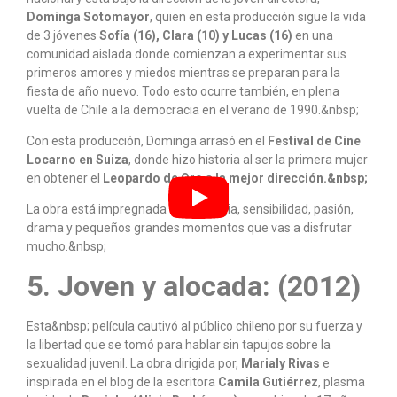
Dominga Sotomayor
, quien en esta producción sigue la vida
de 3 jóvenes
Sofía (16), Clara (10) y Lucas (16)
en una
comunidad aislada donde comienzan a experimentar sus
primeros amores y miedos mientras se preparan para la
fiesta de año nuevo. Todo esto ocurre también, en plena
vuelta de Chile a la democracia en el verano de 1990.&nbsp;
Con esta producción, Dominga arrasó en el
Festival de Cine
Locarno
en Suiza
, donde hizo historia al ser la primera mujer
en obtener el
Leopardo de Oro a la mejor dirección.&nbsp;
La obra está impregnada de nostalgia, sensibilidad, pasión,
drama y pequeños grandes momentos que vas a disfrutar
mucho.&nbsp;
5. Joven y alocada: (2012)
Esta&nbsp; película cautivó al público chileno por su fuerza y
la libertad que se tomó para hablar sin tapujos sobre la
sexualidad juvenil. La obra dirigida por,
Marialy Rivas
e
inspirada en el blog de la escritora
Camila Gutiérrez
, plasma