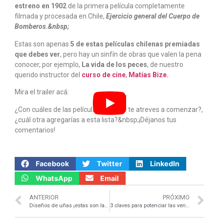
estreno en 1902
de la primera película completamente
filmada y procesada en Chile,
Ejercicio general del Cuerpo de
Bomberos.&nbsp;
Estas son apenas
5 de estas películas chilenas premiadas
que debes ver
, pero hay un sinfín de obras que valen la pena
conocer, por ejemplo,
La vida de los peces
, de nuestro
querido instructor del
curso de cine
,
Matías Bize.
Mira el trailer acá:
¿Con cuáles de las películas chilenas te atreves a comenzar?,
¿cuál otra agregarías a esta lista?&nbsp;¡Déjanos tus
comentarios!
Facebook
Twitter
LinkedIn
WhatsApp
Email
ANTERIOR
PRÓXIMO
Diseños de uñas ¡estas son las tendencias imperdibles!
3 claves para potenciar las ventas de tu ecommerce