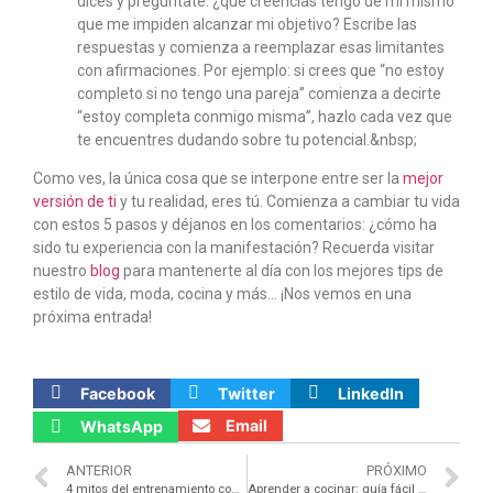
dices y pregúntate: ¿qué creencias tengo de mi mismo
que me impiden alcanzar mi objetivo? Escribe las
respuestas y comienza a reemplazar esas limitantes
con afirmaciones. Por ejemplo: si crees que “no estoy
completo si no tengo una pareja” comienza a decirte
“estoy completa conmigo misma”, hazlo cada vez que
te encuentres dudando sobre tu potencial.&nbsp;
Como ves, la única cosa que se interpone entre ser la
mejor
versión de ti
y tu realidad, eres tú. Comienza a cambiar tu vida
con estos 5 pasos y déjanos en los comentarios: ¿cómo ha
sido tu experiencia con la manifestación? Recuerda visitar
nuestro
blog
para mantenerte al día con los mejores tips de
estilo de vida, moda, cocina y más… ¡Nos vemos en una
próxima entrada!
Facebook
Twitter
LinkedIn
Email
WhatsApp
ANTERIOR
PRÓXIMO
4 mitos del entrenamiento con pesas
Aprender a cocinar: guía fácil para lograrlo con éxito