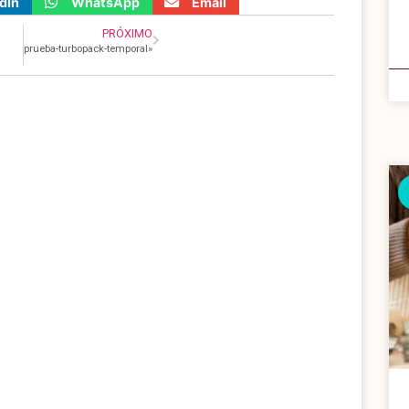
dIn
WhatsApp
Email
PRÓXIMO
prueba-turbopack-temporal»