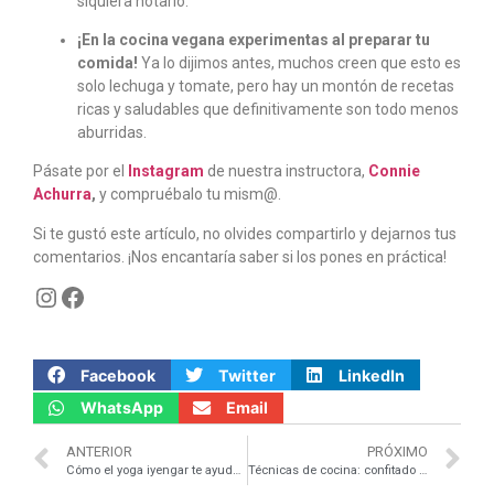
siquiera notarlo.
¡En la cocina vegana experimentas al preparar tu
comida!
Ya lo dijimos antes, muchos creen que esto es
solo lechuga y tomate, pero hay un montón de recetas
ricas y saludables que definitivamente son todo menos
aburridas.
Pásate por el
Instagram
de nuestra instructora,
C
onnie
Achurra
,
y compruébalo tu mism@.
Si te gustó este artículo, no olvides compartirlo y dejarnos tus
comentarios. ¡Nos encantaría saber si los pones en práctica!
Facebook
Twitter
LinkedIn
WhatsApp
Email
ANTERIOR
PRÓXIMO
Cómo el yoga iyengar te ayuda a eliminar el estrés
Técnicas de cocina: confitado (+ 1 receta)