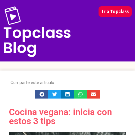
Ir a Topclass
Topclass
Blog
Comparte este artículo:
Cocina vegana: inicia con
estos 3 tips