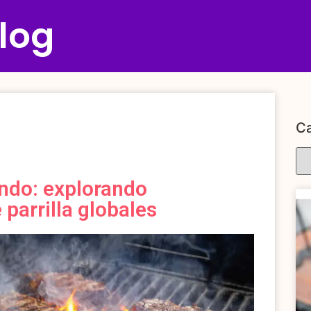
log
Ca
undo: explorando
 parrilla globales