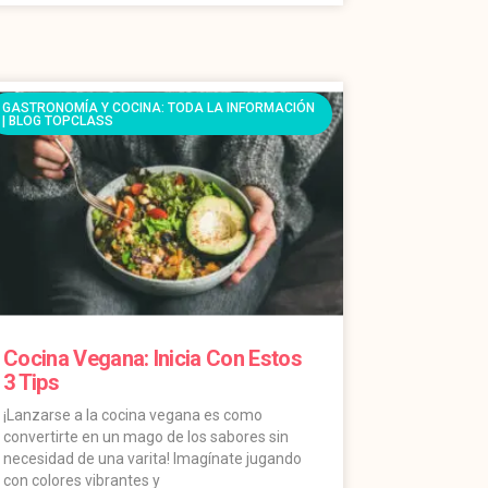
GASTRONOMÍA Y COCINA: TODA LA INFORMACIÓN
| BLOG TOPCLASS
Cocina Vegana: Inicia Con Estos
3 Tips
¡Lanzarse a la cocina vegana es como
convertirte en un mago de los sabores sin
necesidad de una varita! Imagínate jugando
con colores vibrantes y