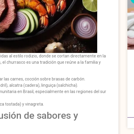
idas al estilo rodizio, donde se cortan directamente en la
, el churrasco es una tradición que reúne a la familia y
ar las carnes, cocción sobre brasas de carbón.
l), alcatra (cadera), linguiça (salchicha).
munitaria en Brasil, especialmente en las regiones del sur
ca tostada) y vinagreta.
fusión de sabores y