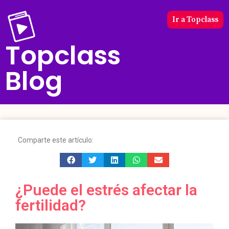
Ir a Topclass
Topclass
Blog
Comparte este artículo:
¿Puede el estrés afectar la
fertilidad?