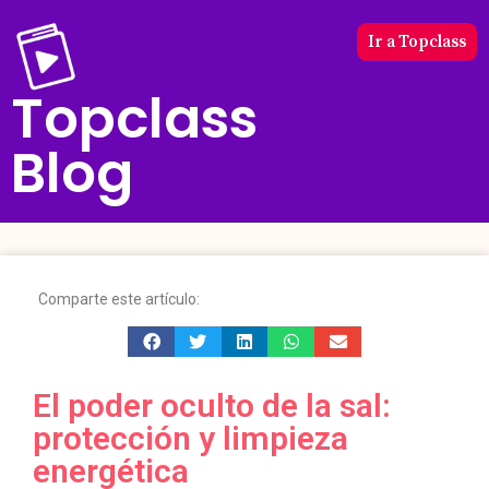
Ir a Topclass
Topclass
Blog
Comparte este artículo:
El poder oculto de la sal:
protección y limpieza
energética